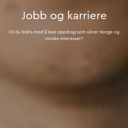
Jobb
og
karriere
Jobb og karri
Vil
du
bidra
med
å
løse
oppdrag
som
sikrer
Norge
og
norske
interesser?