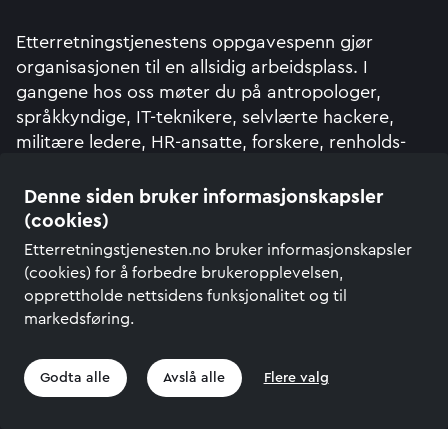
Etterretningstjenestens oppgave­spenn gjør
organisasjonen til en allsidig arbeidsplass. I
gangene hos oss møter du på antropologer,
språkkyndige, IT-teknikere, selvlærte hackere,
militære ledere, HR-ansatte, forskere, renholds­
personell, ingeniører, jurister, statsvitere og rom­
spesialister, for å nevne noen.
Denne siden bruker informasjonskapsler
(cookies)
Tjenesten er underlagt Forsvaret, men arbeider
Etterretningstjenesten.no bruker informasjonskapsler
med både sivile og militære problemstillinger.
(cookies) for å forbedre brukeropplevelsen,
Flesteparten av våre stillings­utlysninger er av sivil
opprettholde nettsidens funksjonalitet og til
art og krever derfor ingen tidligere militær
markedsføring.
erfaring.
Godta alle
Avslå alle
Flere valg
Få av våre ansatte har etterretnings­faglig
bakgrunn ved oppstart; kompetanse på
etterretnings­faget opparbeider og utvikler du her