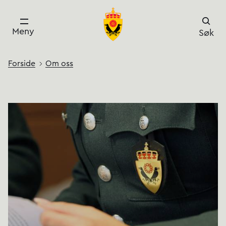
Meny
Søk
Forside
Om oss