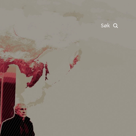
Søk
sland
d