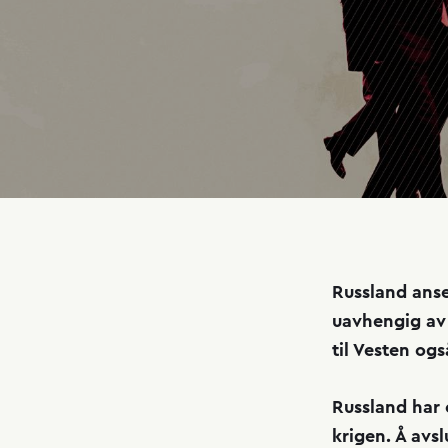
Russland anse
uavhengig av u
til Vesten ogs
Russland har 
krigen. Å avsl