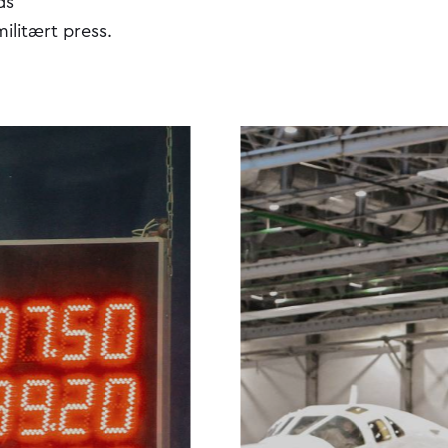
ds
ilitært press.