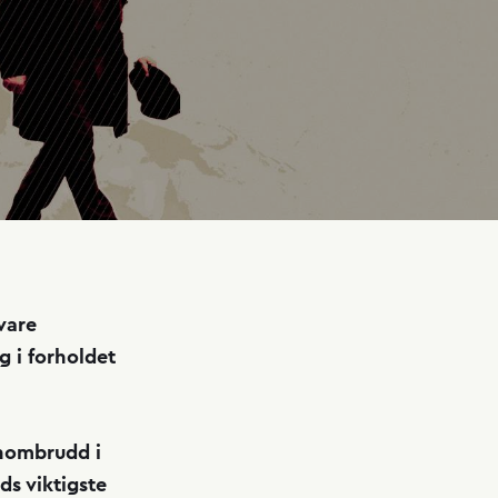
vare
g i forholdet
nnombrudd i
ds viktigste