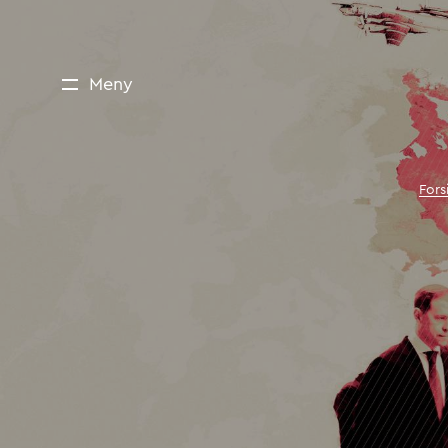
Meny
Fors