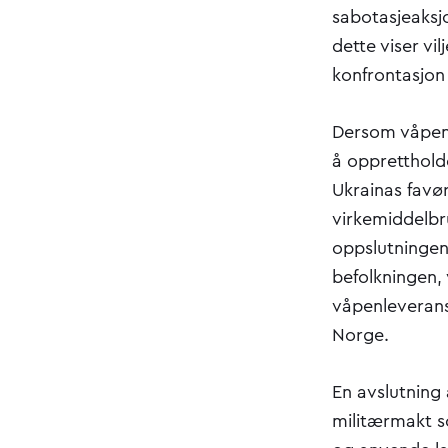
sabotasjeaksj
dette viser vi
konfrontasjo
Dersom våpen
å opprettholde
Ukrainas favør
virkemiddelbru
oppslutningen 
befolkningen,
våpenleverans
Norge.
En avslutning 
militærmakt s