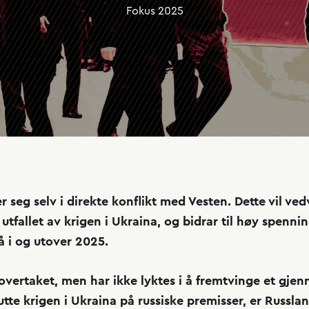
Fokus
2025
r seg selv i direkte konflikt med Vesten. Dette vil ved
tfallet av krigen i Ukraina, og bidrar til høy spennin
å i og utover 2025.
overtaket, men har ikke lyktes i å fremtvinge et gje
utte krigen i Ukraina på russiske premisser, er Russlan