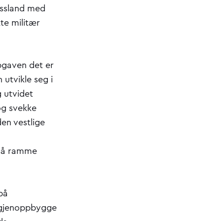
ussland med
kte militær
pgaven det er
 utvikle seg i
g utvidet
 og svekke
den vestlige
også ramme
på
e gjenoppbygge