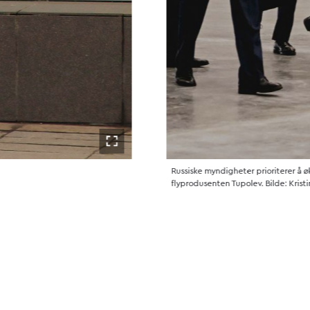
Åpne i fullskjerm
Russiske myndigheter prioriterer å ø
flyprodusenten Tupolev. Bilde: Kris