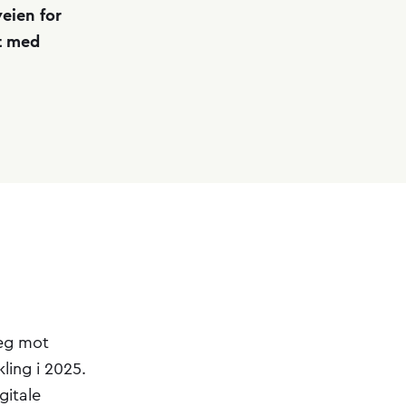
veien for
et med
seg mot
ling i 2025.
gitale