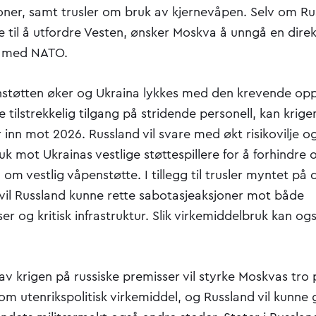
oner, samt trusler om bruk av kjernevåpen. Selv om R
lje til å utfordre Vesten, ønsker Moskva å unngå en dire
n med NATO.
støtten øker og Ukraina lykkes med den krevende op
 tilstrekkelig tilgang på stridende personell, kan krigen
 inn mot 2026. Russland vil svare med økt risikovilje o
k mot Ukrainas vestlige støttespillere for å forhindre
om vestlig våpenstøtte. I tillegg til trusler myntet på 
 vil Russland kunne rette sabotasjeaksjoner mot både
er og kritisk infrastruktur. Slik virkemiddelbruk kan 
av krigen på russiske premisser vil styrke Moskvas tro 
om utenrikspolitisk virkemiddel, og Russland vil kunn