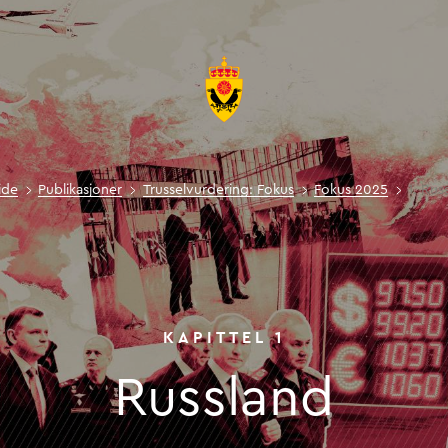
ide
Publikasjoner
Trusselvurdering: Fokus
Fokus 2025
1. Rus
Russlan
KAPITTEL
1
Russland