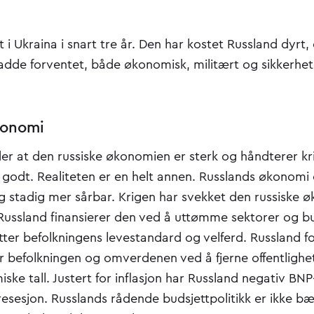
t i Ukraina i snart tre år. Den har kostet Russland dyrt
dde forventet, både økonomisk, militært og sikkerhets
konomi
er at den russiske økonomien er sterk og håndterer k
r godt. Realiteten er en helt annen. Russlands økonomi
og stadig mer sårbar. Krigen har svekket den russiske
 Russland finansierer den ved å uttømme sektorer og b
ter befolkningens levestandard og velferd. Russland f
or befolkningen og omverdenen ved å fjerne offentlighet
e tall. Justert for inflasjon har Russland negativ BNP
esesjon. Russlands rådende budsjettpolitikk er ikke bæ