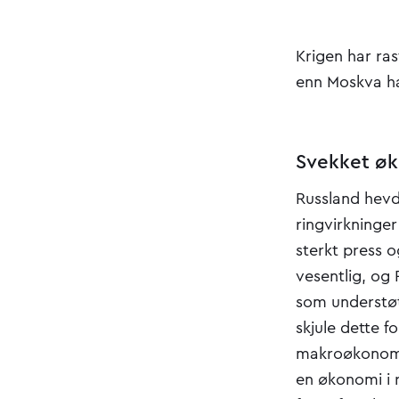
Krigen har ras
enn Moskva ha
Svekket ø
Russland hevd
ringvirkninge
sterkt press 
vesentlig, og
som understøt
skjule dette f
makroøkonomisk
en økonomi i r