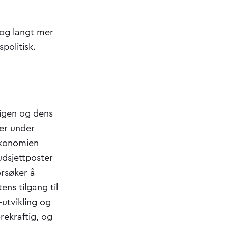
, og langt mer
politisk.
rigen og dens
 er under
 økonomien
udsjettposter
orsøker å
ens tilgang til
-utvikling og
rekraftig, og