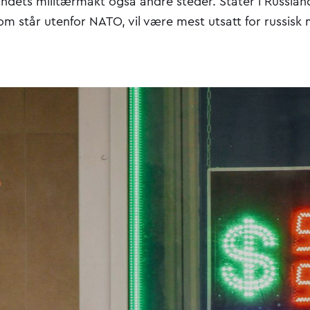
ndets militærmakt også andre steder. Stater i Russlan
 står utenfor NATO, vil være mest utsatt for russisk m