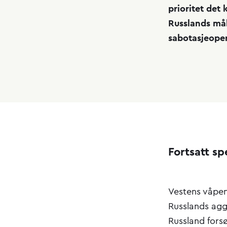
prioritet det 
Russlands mål
sabotasjeoper
Fortsatt s
Vestens våpen
Russlands aggr
Russland forsø