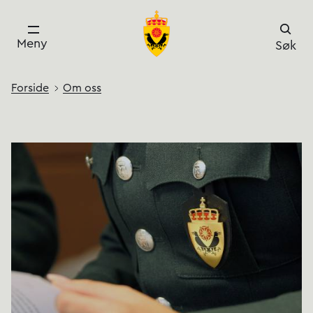
Meny
Søk
Forside
Om oss